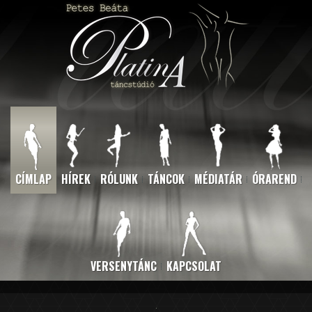
CÍMLAP
HÍREK
RÓLUNK
TÁNCOK
MÉDIATÁR
ÓRAREND
VERSENYTÁNC
KAPCSOLAT