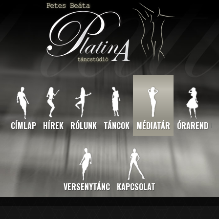
CÍMLAP
HÍREK
RÓLUNK
TÁNCOK
MÉDIATÁR
ÓRAREND
VERSENYTÁNC
KAPCSOLAT