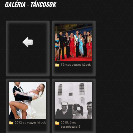
GALÉRIA - TÁNCOSOK
Táncos vegyes képek
2012-es vegyes képek
2015. éves
összefogalaló